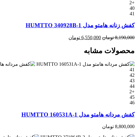
+2
40
41
کفش زنانه هامتو مدل HUMTTO 340928B-1
8,190,000
تومان
6,550,000
تومان
محصولات مشابه
41
42
43
44
+2
45
46
کفش مردانه هامتو مدل HUMTTO 160531A-1
8,800,000
تومان