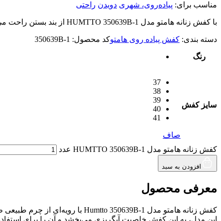
مناسب برای:
پیاده‌روی، شهری
دویدن
راحتی
با کفش زنانه هامتو مدل HUMTTO 350639B-1 از بند بستن راحت می شوید و از نرمی آن لذت می برید!
دسته بندی:
کفش پیاده روی هامتو
کد محصول:
350639B-1
رنگ
37
38
39
سایز کفش
40
41
صاف
کفش زنانه هامتو مدل HUMTTO 350639B-1 عدد
افزودن به سبد
معرفی محصول
کفش زنانه هامتو مدل o 350639B-1
این مدل، به این کفش خاصیت آبگریزی می‌بخشد و آن را برای استفاده 