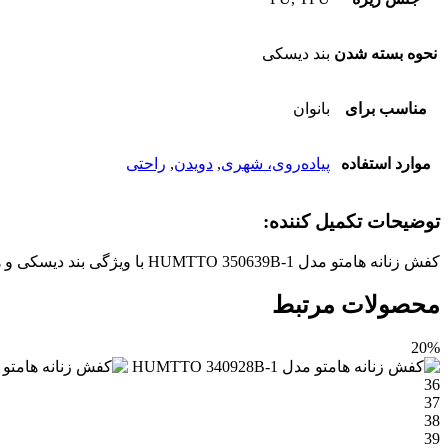
نحوه بسته شدن
بند دیسکی
مناسب برای
بانوان
موارد استفاده
پیاده‌روی، شهری
,
دویدن
,
راحتی
توضیحات تکمیل کننده:
کفش زنانه هامتو مدل HUMTTO 350639B-1 با ویژگی بند دیسکی و همینطور کفی فوق العاده نرم و راحت ، مناسب برای انواع فعالیت های شهری و رانینگ و پیاده روی است!
محصولات مرتبط
20%
36
37
38
39