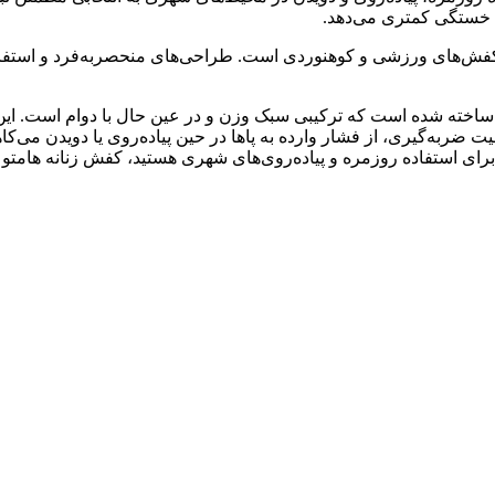
س خستگی کمتری می‌دهد.
د کفش‌های ورزشی و کوهنوردی است. طراحی‌های منحصر‌به‌فرد و استفاده
یره کفش زنانه هامتو مدل Humtto 350639B-1 از ترکیب TPU و PU ساخته شده است که ترکیبی سبک وزن و در
. TPU و PU همچنین با داشتن خاصیت ضربه‌گیری، از فشار وارده به پاها در حین پیاده‌روی
روی‌های شهری هستید، کفش زنانه هامتو مدل Humtto 350639B-1 می‌تواند گزینه‌ای ایده‌آل برای شم