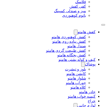
فلاسک
کفی کفش
میز و صندلی کمپینگ
باتوم کوهنوردی
کفش هامتو
کفش کوهنوردی هامتو
کفش پیاده روی هامتو
صندل هامتو
کفش طبیعت گردی هامتو
کفش بچگانه هامتو
کیف و کوله پشتی هامتو
پوشاک
بلوز و تیشرت
کاپشن هامتو
شلوار هامتو
جوراب هامتو
کلاه هامتو
چادر هامتو
کیسه خواب هامتو
حراج
لوازم جانبی