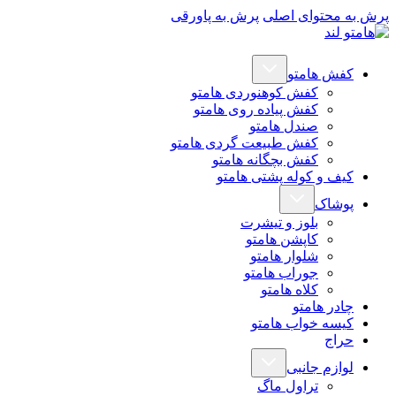
پرش به محتوای اصلی
پرش به پاورقی
کفش هامتو
کفش کوهنوردی هامتو
کفش پیاده روی هامتو
صندل هامتو
کفش طبیعت گردی هامتو
کفش بچگانه هامتو
کیف و کوله پشتی هامتو
پوشاک
بلوز و تیشرت
کاپشن هامتو
شلوار هامتو
جوراب هامتو
کلاه هامتو
چادر هامتو
کیسه خواب هامتو
حراج
لوازم جانبی
تراول ماگ