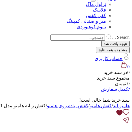
تراول ماگ
فلاسک
کفی کفش
میز و صندلی کمپینگ
باتوم کوهنوردی
Search ...
نتیجه یافت شد
مشاهده همه نتایج
حساب کاربری
0
0
در سبد خرید
مجموع سبد خرید
0
تومان
تکمیل سفارش
سبد خرید شما خالی است!
هامتو لند
/
کفش هامتو
/
کفش پیاده روی هامتو
/
کفش زنانه هامتو مدل HUMTTO 350639B-1